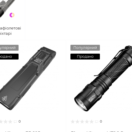
афіолетові
ліхтарі
улярний
Популярний
родано
Продано
0
0