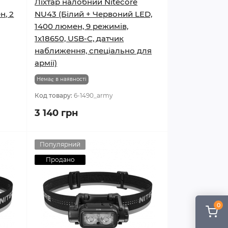
Ліхтар налобний Nitecore
н, 2
NU43 (Білий + Червоний LED,
1400 люмен, 9 режимів,
1x18650, USB-C, датчик
наближення, спеціально для
армії)
Немає в наявності
Код товару:
6-1490_army
3 140 грн
Популярний
Продано
0