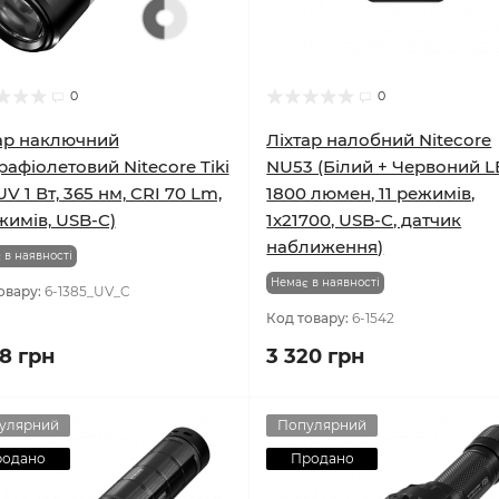
0
0
ар наключний
Ліхтар налобний Nitecore
рафіолетовий Nitecore Tiki
NU53 (Білий + Червоний L
UV 1 Вт, 365 нм, CRI 70 Lm,
1800 люмен, 11 режимів,
жимів, USB-C)
1x21700, USB-C, датчик
наближення)
 в наявності
Немає в наявності
овару:
6-1385_UV_C
Код товару:
6-1542
88 грн
3 320 грн
улярний
Популярний
родано
Продано