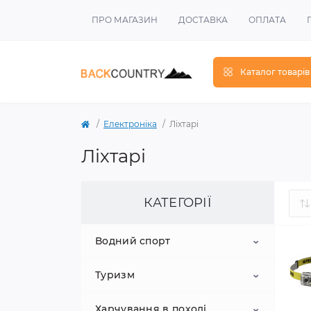
ПРО МАГАЗИН
ДОСТАВКА
ОПЛАТА
Каталог товарів
Електроніка
Ліхтарі
Ліхтарі
КАТЕГОРІЇ
Водний спорт
Туризм
Сап-дошки
Харчування в поході
Весла
Подушки