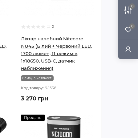
0
0
0
Ліхтар налобний Nitecore
ED,
NU45 (Білий + Червоний LED,
1700 люмен, 11 режимів,
1x18650, USB-C, датчик
наближення)
Немає в наявності
Код товару:
6-1536
3 270 грн
Продано