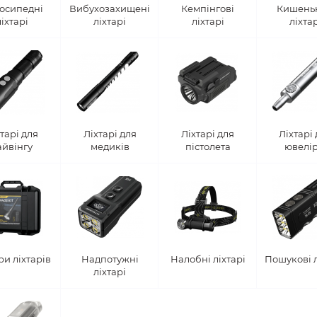
осипедні
Вибухозахищені
Кемпінгові
Кишень
ліхтарі
ліхтарі
ліхтарі
ліхта
тарі для
Ліхтарі для
Ліхтарі для
Ліхтарі
айвінгу
медиків
пістолета
ювелір
и ліхтарів
Надпотужні
Налобні ліхтарі
Пошукові л
ліхтарі