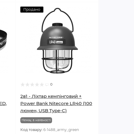
Продано
0
2в1 - Ліхтар кемпінговий +
ED,
Power Bank Nitecore LR40 (100
люмен, USB Type-C)
Немає в наявності
Код товару:
6-1488_army_green