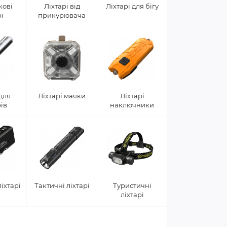
кові
Ліхтарі від
Ліхтарі для бігу
рі
прикурювача
 для
Ліхтарі маяки
Ліхтарі
ів
наключники
іхтарі
Тактичні ліхтарі
Туристичні
ліхтарі