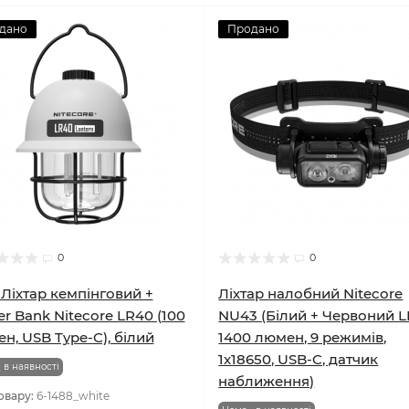
дано
Продано
0
0
- Ліхтар кемпінговий +
Ліхтар налобний Nitecore
r Bank Nitecore LR40 (100
NU43 (Білий + Червоний L
н, USB Type-C), білий
1400 люмен, 9 режимів,
1x18650, USB-C, датчик
 в наявності
наближення)
овару:
6-1488_white