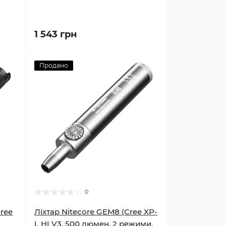
1 543 грн
Продано
0
Сree
Ліхтар Nitecore GEM8 (Cree XP-
D
L HI V3, 500 люмен, 2 режими,