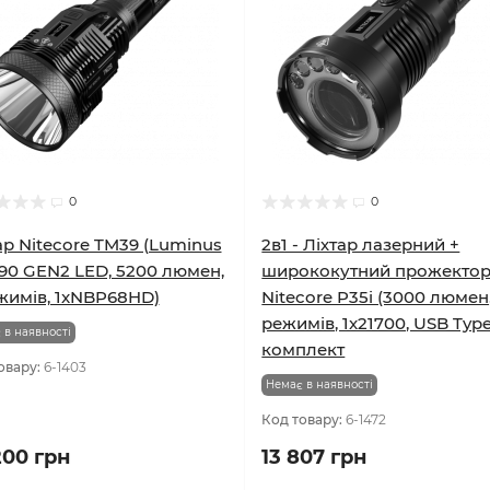
0
0
ар Nitecore TM39 (Luminus
2в1 - Ліхтар лазерний +
90 GEN2 LED, 5200 люмен,
ширококутний прожекто
жимів, 1xNBP68HD)
Nitecore P35i (3000 люмен,
режимів, 1x21700, USB Type
 в наявності
комплект
овару:
6-1403
Немає в наявності
Код товару:
6-1472
200 грн
13 807 грн