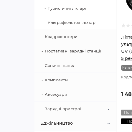
Туристичні ліхтарі
Ультрафіолетові ліхтарі
Квадрокоптери
Ліхт
ульт
UV (
Портативні зарядні станції
5 ре
Сонячні панелі
Немає
Код т
Комплекти
1 4
Аксесуари
Зарядні пристрої
Поп
П
Бджільництво
Аксесуари для зарядних
пристроїв