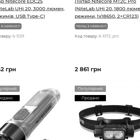
ар Nitecore EDC25
Ліхтар Nitecore MT2C Pro
iteLab UHi 20, 3000 люмен,
(NiteLab UHi 20, 1800 люме
жимів, USB Type-C)
режими, 1x18650, 2×CR123)
 в наявності
Немає в наявності
овару:
6-1539
Код товару:
6-1072_pro
42 грн
2 861 грн
улярний
Популярний
родано
Продано