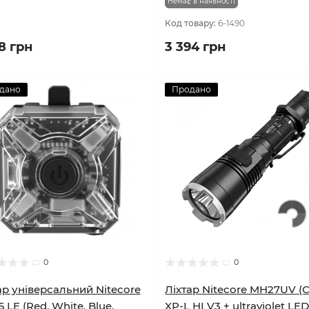
Немає в наявності
Код товару:
6-1490
8 грн
3 394 грн
дано
Продано
0
0
ар універсальний Nitecore
Ліхтар Nitecore MH27UV (
 LE (Red, White, Blue,
XP-L HI V3 + ultraviolet LE