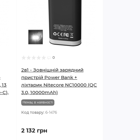
0
2в1 - Зовнішній зарядний
р
пристрій Power Bank +
 13
ліхтарик Nitecore NC10000 (QC
-C),
3.0, 10000mAh)
Немає в наявності
Код товару:
6-1476
2 132 грн