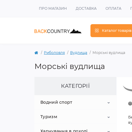
ПРО МАГАЗИН
ДОСТАВКА
ОПЛАТА
Каталог товарів
Риболовля
Вудлища
Морські вудлища
Морські вудлища
КАТЕГОРІЇ
Водний спорт
Туризм
Сап-дошки
Б
в
Харчування в поході
Весла
Подушки