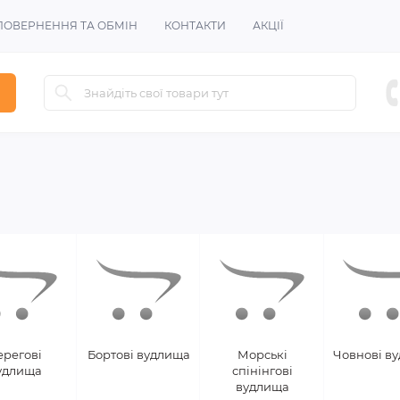
ПОВЕРНЕННЯ ТА ОБМІН
КОНТАКТИ
АКЦІЇ
ерегові
Бортові вудлища
Морські
Човнові в
удлища
спінінгові
вудлища