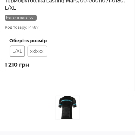
Термофутболка Lasting Mars, 00-00011071-0180,
L/XL
Немає в наявності
Код товару:
14487
Оберіть розмір
L/XL
xxlxxxl
1 210 грн