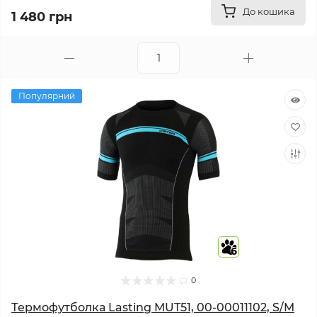
До кошика
1 480 грн
Популярний
6
0
Термофутболка Lasting MUT51, 00-00011102, S/M