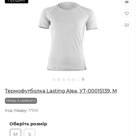
Продано
0
Термофутболка Lasting Alea, УТ-00015139, M
Немає в наявності
Код товару:
17906
Оберіть розмір
M
S