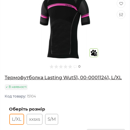
6
0
Термофутболка Lasting Wut51, 00-00011241, L/XL
В наявності
Код товару:
15104
Оберіть розмір
L/XL
xxsxs
S/M