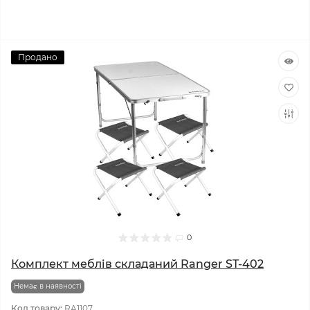
Продано
0
Комплект меблів складаний Ranger ST-402
Немає в наявності
Код товару:
RA1107