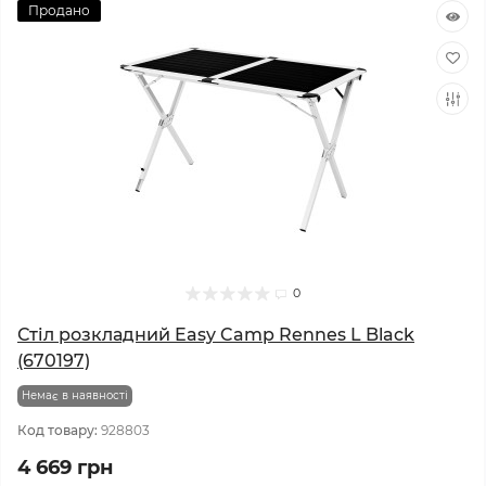
Продано
0
Стіл розкладний Easy Camp Rennes L Black
(670197)
Немає в наявності
Код товару:
928803
4 669 грн