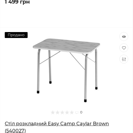
1 499 грн
Продано
0
Стіл розкладний Easy Camp Caylar Brown
(540027)