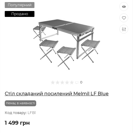
Популярний
Продано
0
Стіл складаний посилений Melmil LF Blue
Немає в наявності
Код товару:
LFBl
1 499 грн