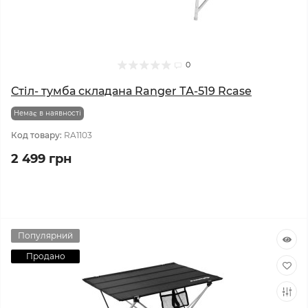
0
Стіл- тумба складана Ranger ТА-519 Rcase
Немає в наявності
Код товару:
RA1103
2 499 грн
Популярний
Продано