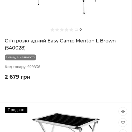
0
Стіл розкладний Easy Camp Menton L Brown
(540028)
Немає в наявності
Код товару:
929836
2 679 грн
Продано