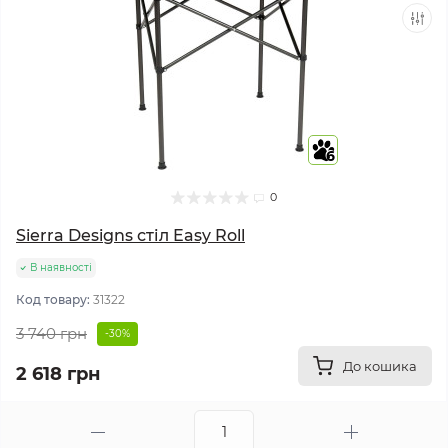
6
0
Sierra Designs стіл Easy Roll
В наявності
Код товару:
31322
3 740 грн
-30%
До кошика
2 618 грн