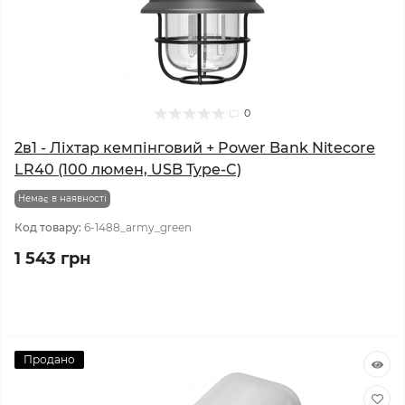
0
2в1 - Ліхтар кемпінговий + Power Bank Nitecore
LR40 (100 люмен, USB Type-C)
Немає в наявності
Код товару:
6-1488_army_green
1 543 грн
Продано