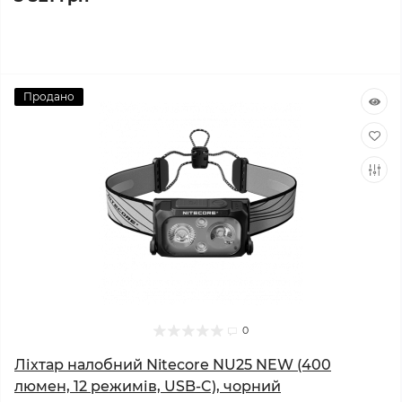
Продано
0
Ліхтар налобний Nitecore NU25 NEW (400
люмен, 12 режимів, USB-C), чорний