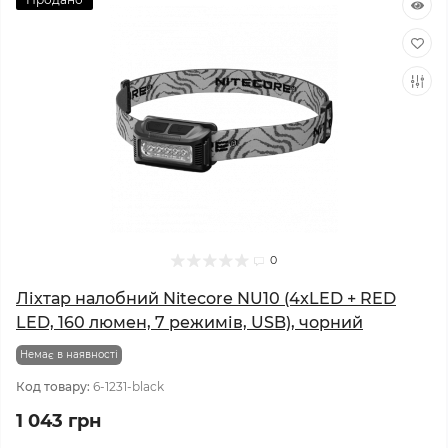
0
Ліхтар налобний Nitecore NU10 (4xLED + RED
LED, 160 люмен, 7 режимів, USB), чорний
Немає в наявності
Код товару:
6-1231-black
1 043 грн