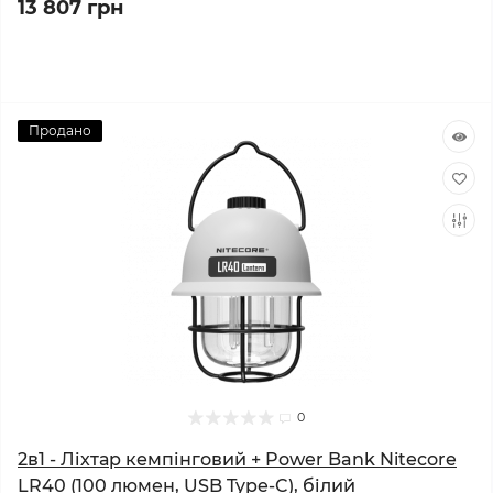
13 807 грн
Продано
0
2в1 - Ліхтар кемпінговий + Power Bank Nitecore
LR40 (100 люмен, USB Type-C), білий