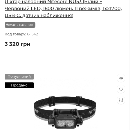
Ліхтар налобний Nitecore NU53 (Білий +
Червоний LED, 1800 люмен, 11 режимів, 1x21700,
USB-C, датчик наближення)
Немає в наявності
Код товару:
6-1542
3 320 грн
Популярний
Продано