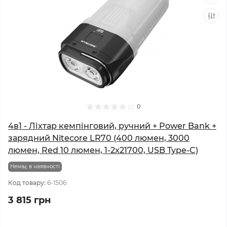
0
4в1 - Ліхтар кемпінговий, ручний + Power Bank +
зарядний Nitecore LR70 (400 люмен, 3000
люмен, Red 10 люмен, 1-2x21700, USB Type-C)
Немає в наявності
Код товару:
6-1506
3 815 грн