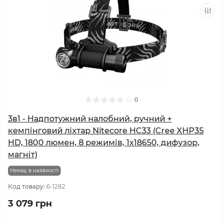
0
3в1 - Надпотужний налобний, ручний +
кемпінговий ліхтар Nitecore HC33 (Cree XHP35
HD, 1800 люмен, 8 режимів, 1x18650, дифузор,
магніт)
Немає в наявності
Код товару:
6-1282
3 079 грн