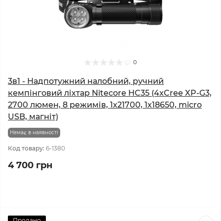
0
3в1 - Надпотужний налобний, ручний
кемпінговий ліхтар Nitecore HC35 (4xCree XP-G3,
2700 люмен, 8 режимів, 1х21700, 1х18650, micro
USB, магніт)
Немає в наявності
Код товару:
6-1380
4 700 грн
Продано