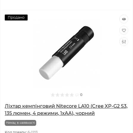
Продано
0
Ліхтар кемпінговий Nitecore LA10 (Cree XP-G2 S3,
135 люмен, 4 режими, 1хAA), чорний
Немає в наявності
Код товару:
6-1213