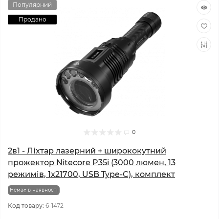
Популярний
Продано
0
2в1 - Ліхтар лазерний + ширококутний
прожектор Nitecore P35i (3000 люмен, 13
режимів, 1x21700, USB Type-C), комплект
Немає в наявності
Код товару:
6-1472