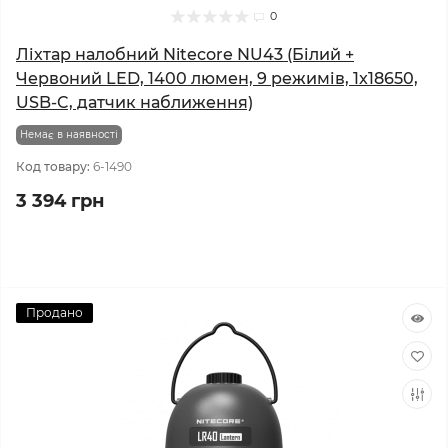
0
Ліхтар налобний Nitecore NU43 (Білий +
Червоний LED, 1400 люмен, 9 режимів, 1x18650,
USB-C, датчик наближення)
Немає в наявності
Код товару:
6-1490
3 394 грн
Продано