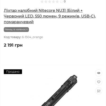
0
Ліхтар налобний Nitecore NU31 (Білий +
Червоний LED, 550 люмен, 9 режимів, USB-C),
помаранчевий
Немає в наявності
Код товару:
6-1504_orange
2 191 грн
Продано