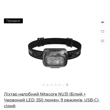
Продано
0
Ліхтар налобний Nitecore NU31 (Білий +
Червоний LED, 550 люмен, 9 режимів, USB-C),
сірий