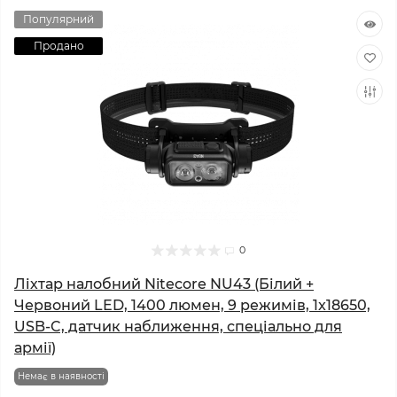
Популярний
Продано
0
Ліхтар налобний Nitecore NU43 (Білий +
Червоний LED, 1400 люмен, 9 режимів, 1x18650,
USB-C, датчик наближення, спеціально для
армії)
Немає в наявності