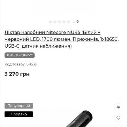
0
Ліхтар налобний Nitecore NU45 (Білий +
Червоний LED, 1700 люмен, 11 режимів, 1x18650,
USB-C, датчик наближення)
Немає в наявності
Код товару:
6-1536
3 270 грн
Популярний
Продано